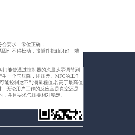
合要求，零位正确；
固件不得松动，接插件接触良好，端
阀门能使通过控制器的流量从零调节到
生一个气压降，即压差。MFC的工作
），有可能控制达不到满量程值;若高于最高值
FC时，无论用户工作的反应室是真空还是
销售经理
内，并且要求气压要相对稳定。
13820903286