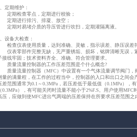
2、定期维护：
定期检查零点，定期进行校验；
定期进行排污、排凝、放空；
定期对易堵介质的导压管进行吹扫，定期灌隔离液。
3、设备大检查：
检查仪表使用质量，达到准确、灵敏，指示误差、静压误差符
仪表零部件完整无缺，无严重锈垢、损坏，铭牌清晰无误，紧
子接线牢固；技术资料齐全、准确、符合管理要求。
质量流量控制器的工作压差范围是个什么概念?
限公司
质量流量控制器（MFC）中设置有一个气体流量调节阀门，
测量的满量程，在工作的过程当中，控制器的入口和出口之间会产
压差范围通常为0.1～0.3MPa，若压差低于最低值（0.1MPa
（0.3MPa），有可能关闭时流量不能小于2%F.S。用户使用M
高压，应做到使MFC进出气两端的压差保持在所要求压差范围之
赵光军 